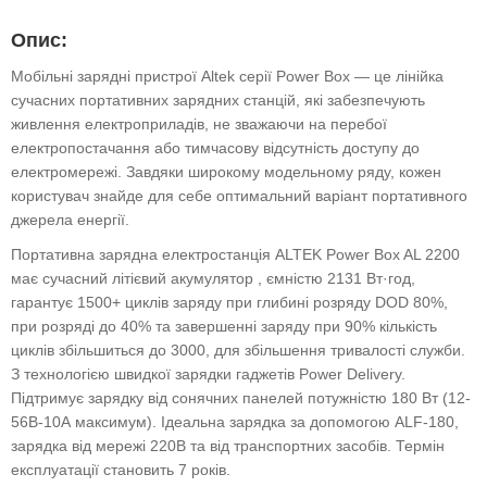
Опис:
Мобільні зарядні пристрої Altek серії Power Box — це лінійка
сучасних портативних зарядних станцій, які забезпечують
живлення електроприладів, не зважаючи на перебої
електропостачання або тимчасову відсутність доступу до
електромережі. Завдяки широкому модельному ряду, кожен
користувач знайде для себе оптимальний варіант портативного
джерела енергії.
Портативна зарядна електростанція ALTEK Power Box AL 2200
має сучасний літієвий акумулятор , ємністю 2131 Вт·год,
гарантує 1500+ циклів заряду при глибині розряду DOD 80%,
при розряді до 40% та завершенні заряду при 90% кількість
циклів збільшиться до 3000, для збільшення тривалості служби.
З технологією швидкої зарядки гаджетів Power Delivery.
Підтримує зарядку від сонячних панелей потужністю 180 Вт (12-
56В-10А максимум). Ідеальна зарядка за допомогою ALF-180,
зарядка від мережі 220В та від транспортних засобів. Термін
експлуатації становить 7 років.