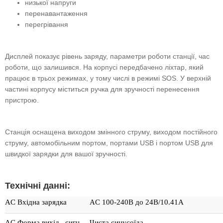
низької напруги
перенавантаження
перегрівання
Дисплей показує рівень заряду, параметри роботи станції, час
роботи, що залишився. На корпусі передбачено ліхтар, який
працює в трьох режимах, у тому числі в режимі SOS. У верхній
частині корпусу міститься ручка для зручності перенесення
пристрою.
Станція оснащена виходом змінного струму, виходом постійного
струму, автомобільним портом, портами USB і портом USB для
швидкої зарядки для вашої зручності.
Технічні данні:
AC Вхідна зарядка
AC 100-240В до 24В/10.41A
AC Форма вихід., сигн.
Чиста синусоїда