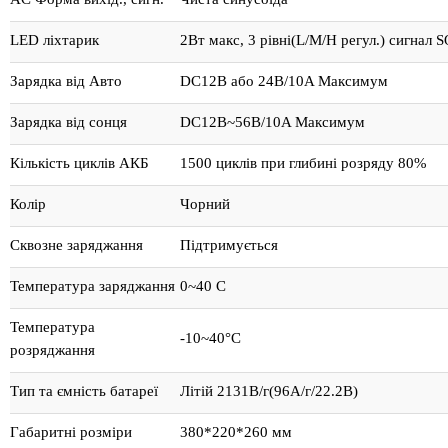
LED ліхтарик
2Вт макс, 3 рівні(L/M/H регул.) сигнал 
Зарядка від Авто
DC12В або 24В/10A Максимум
Зарядка від сонця
DC12В~56В/10A Максимум
Кількість циклів АКБ
1500 циклів при глибині розряду 80%
Колір
Чорний
Сквозне заряджання
Підтримується
Температура заряджання
0~40 С
Температура
-10~40°С
розряджання
Тип та ємність батареї
Літій 2131В/г(96А/г/22.2В)
Габаритні розміри
380*220*260 мм