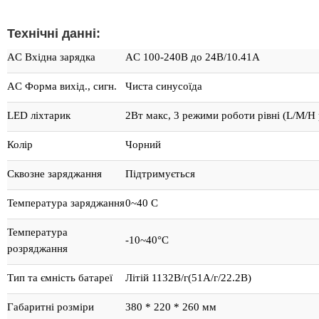
Технічні данні:
AC Вхідна зарядка
AC 100-240В до 24В/10.41A
AC Форма вихід., сигн.
Чиста синусоїда
LED ліхтарик
2Вт макс, 3 режими роботи рівні (L/M/H 
Колір
Чорний
Сквозне заряджання
Підтримується
Температура заряджання
0~40 С
Температура
-10~40°С
розряджання
Тип та ємність батареї
Літій 1132В/г(51А/г/22.2В)
Габаритні розміри
380 * 220 * 260 мм