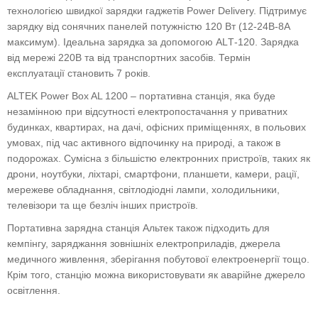
технологією швидкої зарядки гаджетів Power Delivery. Підтримує
зарядку від сонячних панелей потужністю 120 Вт (12-24В-8А
максимум). Ідеальна зарядка за допомогою
ALТ-120
. Зарядка
від мережі 220В та від транспортних засобів. Термін
експлуатації становить 7 років.
ALTEK Power Box AL 1200 – портативна станція, яка буде
незамінною при відсутності електропостачання у приватних
будинках, квартирах, на дачі, офісних приміщеннях, в польових
умовах, під час активного відпочинку на природі, а також в
подорожах. Сумісна з більшістю електронних пристроїв, таких як
дрони, ноутбуки, ліхтарі, смартфони, планшети, камери, рації,
мережеве обладнання, світлодіодні лампи, холодильники,
телевізори та ще безліч інших пристроїв.
Портативна зарядна станція Альтек також підходить для
кемпінгу, заряджання зовнішніх електроприладів, джерела
медичного живлення, зберігання побутової електроенергії тощо.
Крім того, станцію можна використовувати як аварійне джерело
освітлення.